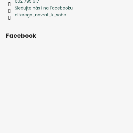
p
602 795 617
i
Sledujte nás i na Facebooku
s
alterego_navrat_k_sobe
u
Facebook