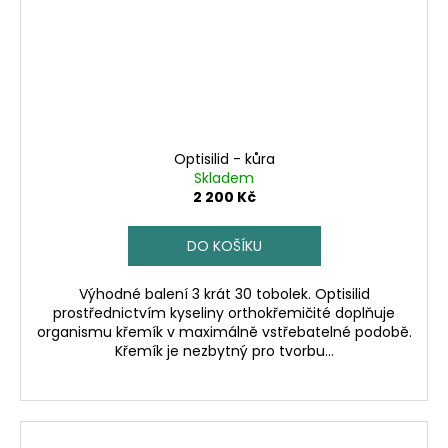
Optisilid - kůra
Skladem
2 200 Kč
DO KOŠÍKU
Výhodné balení 3 krát 30 tobolek. Optisilid
prostřednictvím kyseliny orthokřemičité doplňuje
organismu křemík v maximálně vstřebatelné podobě.
Křemík je nezbytný pro tvorbu...