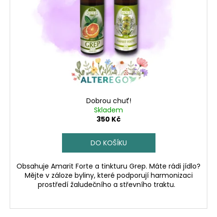
č
u
j
e
m
e
Dobrou chuť!
Skladem
350 Kč
DO KOŠÍKU
Obsahuje Amarit Forte a tinkturu Grep. Máte rádi jídlo?
Mějte v záloze byliny, které podporují harmonizaci
prostředí žaludečního a střevního traktu.