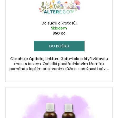
u
ů
a
k
j
t
í
ů
Do sukní a kraťasů!
t
Skladem
?
950 Kč
DO KOŠÍKU
Obsahuje Optisilid, tinkturu Gotu-kola a čtyřkvětovou
HLEDAT
mast s bezem. Optisilid prostřednictvím křemíku
pomáhá s lepším prokrvením kůže a s pružností cév....
D
o
p
o
r
u