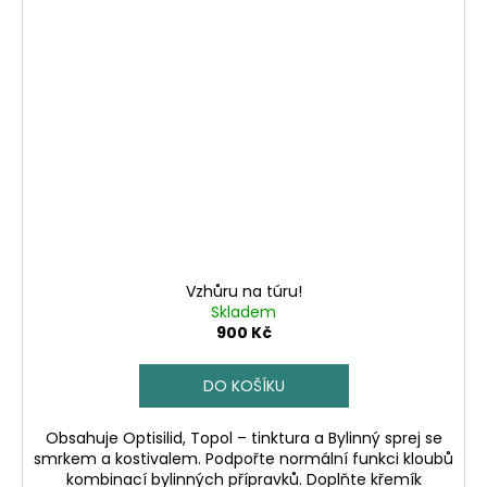
Vzhůru na túru!
Skladem
900 Kč
DO KOŠÍKU
Obsahuje Optisilid, Topol – tinktura a Bylinný sprej se
smrkem a kostivalem. Podpořte normální funkci kloubů
kombinací bylinných přípravků. Doplňte křemík