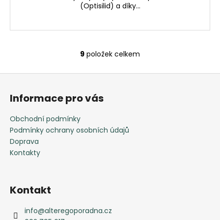
(Optisilid) a díky...
9
položek celkem
O
v
Z
l
á
á
Informace pro vás
d
p
a
a
Obchodní podmínky
c
t
Podmínky ochrany osobních údajů
í
í
Doprava
p
Kontakty
r
v
k
y
Kontakt
v
ý
info
@
alteregoporadna.cz