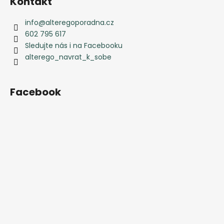
Kontakt
info
@
alteregoporadna.cz
602 795 617
Sledujte nás i na Facebooku
alterego_navrat_k_sobe
Facebook