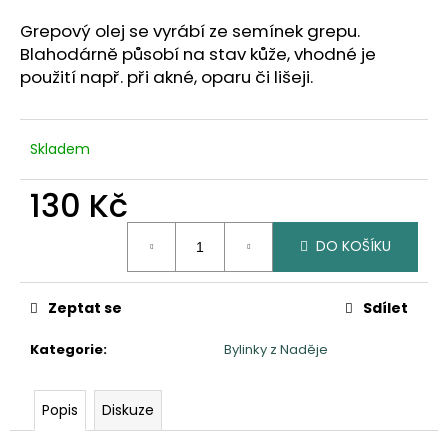
a
Grepový olej se vyrábí ze semínek grepu.
j
Blahodárně působí na stav kůže, vhodné je
í
použití např. při akné, oparu či lišeji.
t
?
Skladem
130 Kč
Měrná
HLEDAT
DO KOŠÍKU
cena:
Zeptat se
Sdílet
D
o
Kategorie
:
Bylinky z Naděje
p
o
r
Popis
Diskuze
u