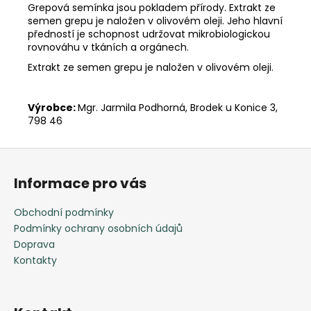
č
Grepová semínka jsou pokladem přírody. Extrakt ze
u
semen grepu je naložen v olivovém oleji. Jeho hlavní
j
předností je schopnost udržovat mikrobiologickou
e
rovnováhu v tkáních a orgánech.
m
Extrakt ze semen grepu je naložen v olivovém oleji.
e
Výrobce:
Mgr. Jarmila Podhorná, Brodek u Konice 3,
798 46
Z
á
Informace pro vás
p
a
Obchodní podmínky
t
Podmínky ochrany osobních údajů
í
Doprava
Kontakty