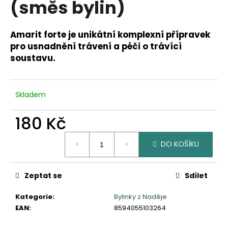
(směs bylin)
a
j
Amarit forte je unikátní komplexní přípravek
í
pro usnadnění trávení a péči o trávící
t
soustavu.
?
Skladem
180 Kč
HLEDAT
Měrná
DO KOŠÍKU
cena:
D
o
Zeptat se
Sdílet
p
o
Kategorie
:
Bylinky z Naděje
r
EAN
:
8594055103264
u