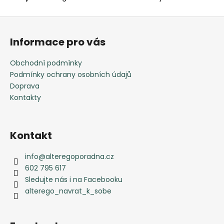
Z
á
Informace pro vás
p
a
Obchodní podmínky
t
Podmínky ochrany osobních údajů
í
Doprava
Kontakty
Kontakt
info
@
alteregoporadna.cz
602 795 617
Sledujte nás i na Facebooku
alterego_navrat_k_sobe