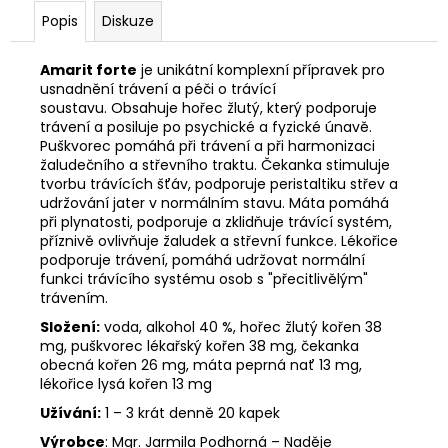
č
Popis
Diskuze
u
j
e
Amarit forte
je unikátní komplexní přípravek pro
m
usnadnění trávení a péči o trávící
soustavu. Obsahuje hořec žlutý, který podporuje
e
trávení a posiluje po psychické a fyzické únavě.
Puškvorec pomáhá při trávení a při harmonizaci
žaludečního a střevního traktu. Čekanka stimuluje
tvorbu trávících šťáv, podporuje peristaltiku střev a
udržování jater v normálním stavu. Máta pomáhá
při plynatosti, podporuje a zklidňuje trávící systém,
příznivě ovlivňuje žaludek a střevní funkce. Lékořice
podporuje trávení, pomáhá udržovat normální
funkci trávícího systému osob s "přecitlivělým"
trávením.
Složení:
voda, alkohol 40 %, hořec žlutý kořen 38
mg, puškvorec lékařský kořen 38 mg, čekanka
obecná kořen 26 mg, máta peprná nať 13 mg,
lékořice lysá kořen 13 mg
Užívání:
1 – 3 krát denně 20 kapek
Výrobce
: Mgr. Jarmila Podhorná – Naděje